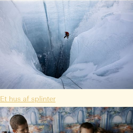
Et hus af splinter