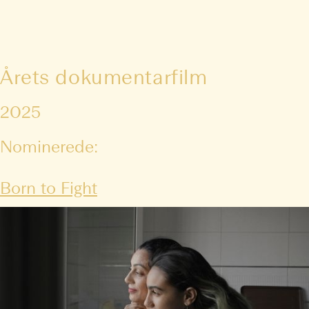
Årets dokumentarfilm
2025
Nominerede:
Born to Fight