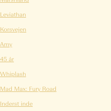
Marshland
Leviathan
Korsvejen
Amy
45 år
Whiplash
Mad Max: Fury Road
Inderst inde