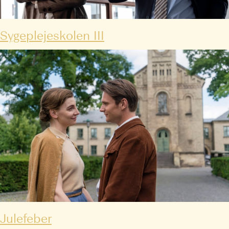
Sygeplejeskolen III
Julefeber