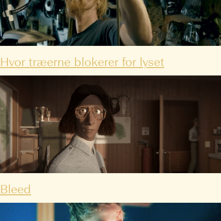
Hvor træerne blokerer for lyset
Bleed