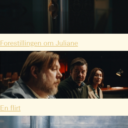
Forestillingen om Juliane
En flirt