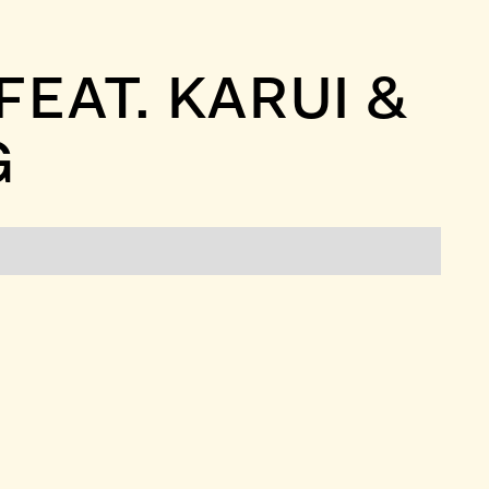
AT. KARUI &
G