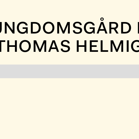
UNGDOMSGÅRD FE
THOMAS HELMI