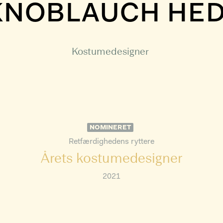
 KNOBLAUCH HE
Kostumedesigner
NOMINERET
Retfærdighedens ryttere
Årets kostumedesigner
2021