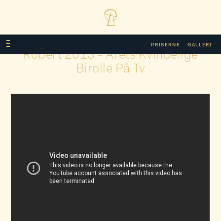
PRISERNE
GALLERI
Robert 2013 - Årets Kvindelige
Birolle På Tv